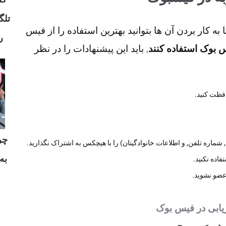
 با
در ادامه برای شما نکاتی را بیان می کنیم تا با به کا

, باید این پیشنهادات را در نظر
چطور از فیس بوک ا
باید در وب
وع
اطلاعات خصوصیتان (مانند رمز, اطلاعات کارت بانکی, آدرس, شماره تلف
یک
همیشه برنام
سعی کنید ب
بازاریابی در فیس