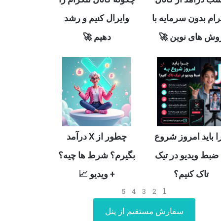
وایرال کنیم و رشد
تلگرام بدون سرمایه
دهیم 🚀
روش های نوین 
چطور از X درآمد
چرا باید امروز شر
بگیرم؟ شرط ها چیه؟
به ضبط ویدیو در ت
+ ویدیو 📈
تاک کنیم؟
1
5
4
3
2
سفارش مستقیم از پنل