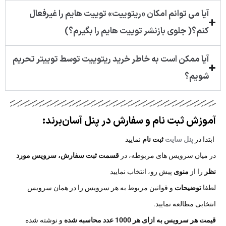
آیا می توانم امکان «ریتوییت» توییت هایم را غیرفعال
کنم؟( جلوی بازنشر توییت هایم را بگیرم؟)
آیا ممکن است به خاطر خرید ریتوییت توسط توییتر تحریم
شویم؟
آموزش ثبت نام و سفارش در پنل آسان‌برند:​
ابتدا در
پنل سایت
ثبت نام
نمایید
در میان سرویس های مربوطه، در
قسمت ثبت سفارش،
سرویس مورد
نظر
را از
منوی
پیش رو، انتخاب نمایید
لطفا
توضیحات
و قوانین مربوط به هر سرویس را در همان سرویس
انتخابی مطالعه نمایید.
قیمت هر سرویس به ازای هر 1000 عدد محاسبه شده
و نوشته شده