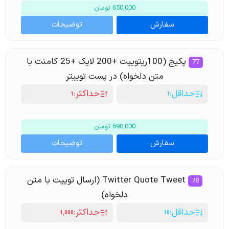
650,000 تومان
سفارش
توضیحات
پکیج (100ریتوییت +200 لایک +25 کامنت با
77
متن دلخواه) در پست توییتر
حداقل:
حداکثر:
1
1
690,000 تومان
سفارش
توضیحات
Twitter Quote Tweet (ارسال توییت با متن
78
دلخواه)
حداقل:
حداکثر:
1,000
10