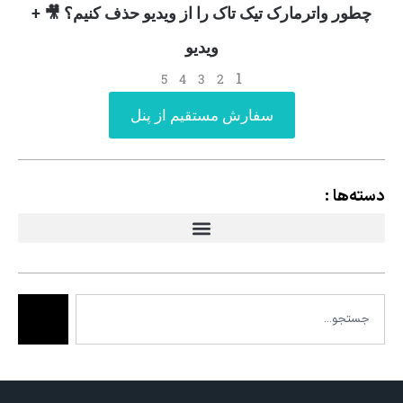
چطور واترمارک تیک تاک را از ویدیو حذف کنیم؟ 🎥 +
ویدیو
1
5
4
3
2
سفارش مستقیم از پنل
دسته‌ها :