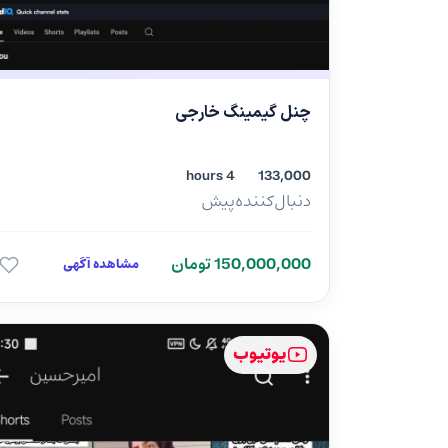
چنل گیمینگ خارجی
4 hours
133,000
دنبال‌کننده
پیش
150,000,000 تومان
مشاهده آگهی
یوتیوب