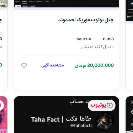
چ
چنل یوتوب موزیک احمدوند
0
4 hours
8,998
دن
دنبال‌کننده
پیش
00
20,000,000 تومان
مشاهده آگهی
یوتیوب