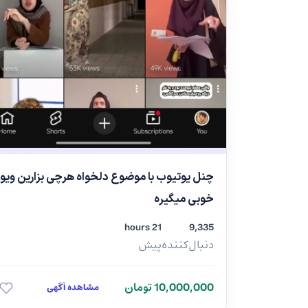
چنل یوتیوب با موضوع دلخواه هرچی بزارین ویو
خوبی میگیره
21 hours
9,335
دنبال‌کننده
پیش
10,000,000 تومان
مشاهده آگهی