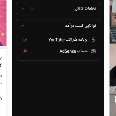
پ
گ
0
دن
00