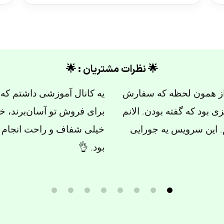
🌟 نظرات مشتریان : 🌟
م روش کار کنم. گذاشتم
تجربه‌ی من متأسفانه اونقدره
تری پیدا شد و کل پروسه
مانیتایز بود، ولی کیفیت بازد
تم نه پیگیری زیاد لازم
امیدوارم دفعه بعد بهتر باشه