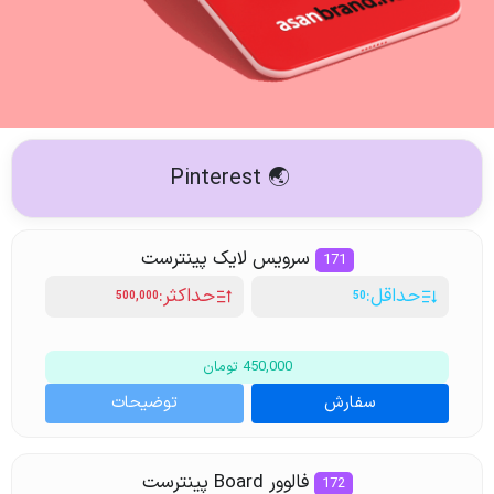
🌏 Pinterest
سرویس لایک پینترست
171
حداقل:
حداکثر:
500,000
50
450,000 تومان
سفارش
توضیحات
فالوور Board پینترست
172