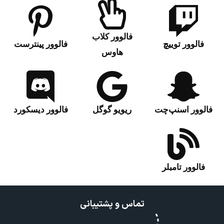
فالوور کلاب
فالوور توییچ
فالوور پینترست
هاوس
فالوور اسنپ‌چت‌
ریویو گوگل
فالوور دیسکورد
فالوور تامبلر
تماس و پشتیبانی