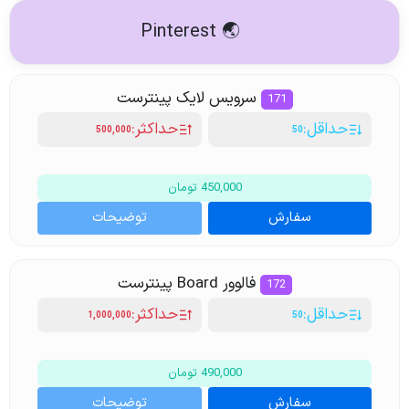
🌏 Pinterest
سرویس لایک پینترست
171
حداقل:
حداکثر:
500,000
50
450,000 تومان
سفارش
توضیحات
فالوور Board پینترست
172
حداقل:
حداکثر:
1,000,000
50
490,000 تومان
سفارش
توضیحات