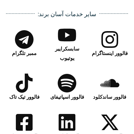
سایر خدمات آسان برند:
سابسکرایبر
فالوور اینستاگرام
ممبر تلگرام
یوتیوب
فالوور ساندکلود
فالوور اسپاتیفای
فالوور تیک تاک