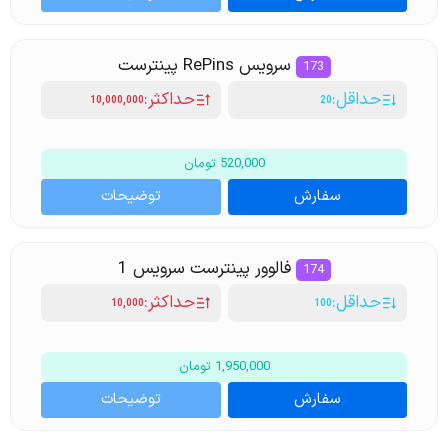
سرویس RePins پینترست
173
حداقل:
حداکثر:
10,000,000
20
520,000 تومان
سفارش
توضیحات
فالوور پینترست سرویس 1
174
حداقل:
حداکثر:
10,000
100
1,950,000 تومان
سفارش
توضیحات