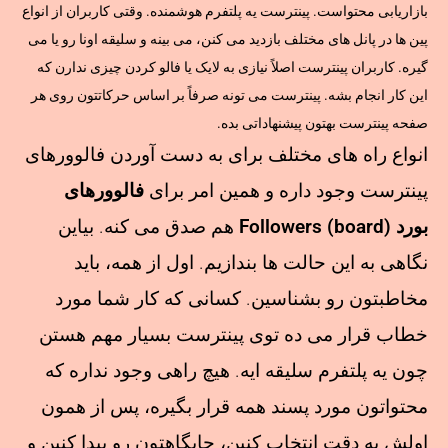
بازاریابی محتواست. پینترست یه پلتفرم هوشمنده. وقتی کاربران از انواع
پین ها در پانل های مختلف بازدید می کنن، می بینه و سلیقه اونا رو یا می
گیره. کاربران پینترست اصلاً نیازی به لایک یا فالو کردن چیزی ندارن که
این کار انجام بشه. پینترست می تونه صرفاً بر اساس حرکاتتون روی هر
صفحه پینترست بهتون پیشنهاداتی بده.
انواع راه های مختلف برای به دست آوردن فالوورهای
پینترست وجود داره و همین امر برای
فالوورهای
بورد Followers (board)
هم صدق می کنه. بیاین
نگاهی به این حالت ها بندازیم. اول از همه، باید
مخاطبتون رو بشناسین. کسانی که کار شما مورد
خطاب قرار می ده توی پینترست بسیار مهم هستن
چون یه پلتفرم سلیقه ایه. هیچ راهی وجود نداره که
محتواتون مورد پسند همه قرار بگیره، پس از همون
اولش به دقت انتخاب کنین، جایگاهتون رو پیدا کنین و