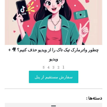
چطور واترمارک تیک تاک را از ویدیو حذف کنیم؟ 🎥 +
ویدیو
1
5
4
3
2
سفارش مستقیم از پنل
دسته‌ها :