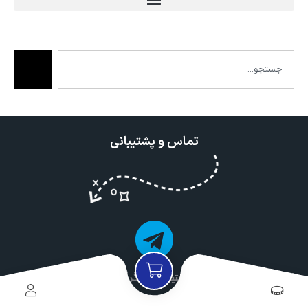
تماس و پشتیبانی
پشتیبانی تلگرام
مشاوره : asanbrand_support