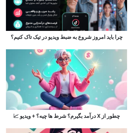
چرا باید امروز شروع به ضبط ویدیو در تیک تاک کنیم؟
چطور از X درآمد بگیرم؟ شرط ها چیه؟ + ویدیو 📈