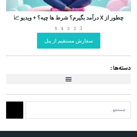
چطور از X درآمد بگیرم؟ شرط ها چیه؟ + ویدیو 📈
1
5
4
3
2
سفارش مستقیم از پنل
دسته‌ها :