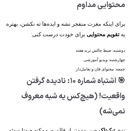
محتوایی مداوم
برای اینکه مغزت منفجر نشه و ایده‌ها ته نکشن، بهتره
یه
تقویم محتوایی
برای خودت درست کنی:
دوشنبه: ضبط چالش ترند هفته
چهارشنبه: ویدیو آموزشی
جمعه: محتوای فان و تعامل‌دار
🎯 اشتباه شماره ۱۰: نادیده گرفتن
واقعیت! (هیچ‌کس یه شبه معروف
نمی‌شه)
توی
تیک‌تاک
صبر مهم‌تر از فالوره. ممکنه صدتا ویدئو