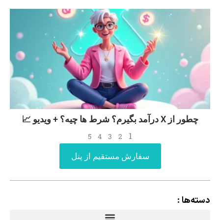
چطور از X درآمد بگیرم؟ شرط ها چیه؟ + ویدیو 📈
1
5
4
3
2
سفارش مستقیم از پنل
دسته‌ها :