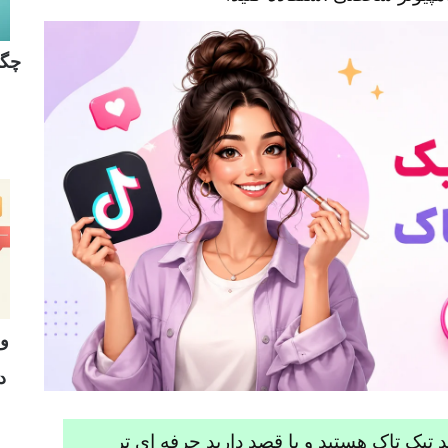
چگو
و
د
د تیک تاک هستید و یا قصد دارید حرفه ای تر