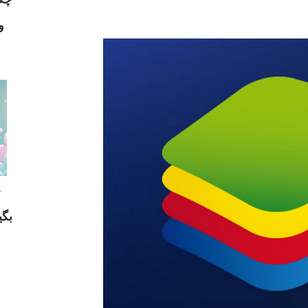
و
بگی