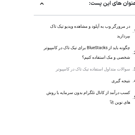
نوان های این پست:
در مرورگر وب به آپلود و مشاهده ویدیو تیک تاک
بپردازید
چگونه باید از BlueStacks برای تیک تاک در کامپیوتر
شخصی و مک استفاده کنیم؟
سوالات متداول استفاده تیک تاک در کامپیوتر
نتیجه گیری
کسب درآمد از کانال تلگرام بدون سرمایه با روش
های نوین 🚀
چرا باید امروز شروع به ضبط ویدیو در تیک تاک کنیم؟
چطور واترمارک تیک تاک را از ویدیو حذف کنیم؟ 🎥 +