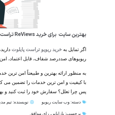
بهترین سایت برای خرید ReViews تراست پایلوت
اگر تمایل به
خرید ریویو تراست پایلوت
دارید،
ریویوهای صددرصد شفاف، قابل اعتماد، امن و
به منظور ارائه بهترین و طبیعتاً امن‌ ترین خ
با کیفیت و امن ترین خدمات را تضمین می کن
پس چرا تعلل؟ سفارش خود را ثبت کنید و بهت
دسته:
وب سایت ریویو
نویسنده:
تیم مدی
برچسب:
بازایابی
,
رای موافق