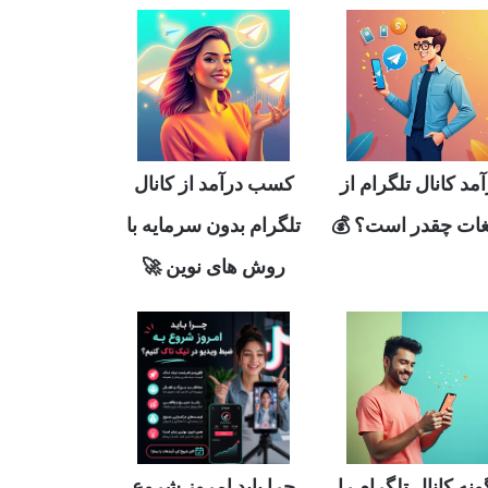
مد کانال تلگرام از
کسب درآمد از کانال
یغات چقدر است؟ 💰
تلگرام بدون سرمایه با
روش های نوین 🚀
نه کانال تلگرام را
چرا باید امروز شروع