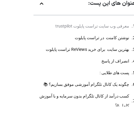
نوان های این پست:
معرفی وب سایت تراست پایلوت trustpilot
نوشتن کامنت در تراست پایلوت
بهترین سایت برای خرید ReViews تراست پایلوت
انصراف از پاسخ
پست های طلایی :
چگونه یک کانال تلگرام آموزشی موفق بسازیم؟ 📚
کسب درآمد از کانال تلگرام بدون سرمایه و با آموزش
کامل 🚀
وصل کردن نظرات دیسکاشن به کانال تلگرام 📣
آموزش ساخت لینک اختصاصی کانال تلگرام به