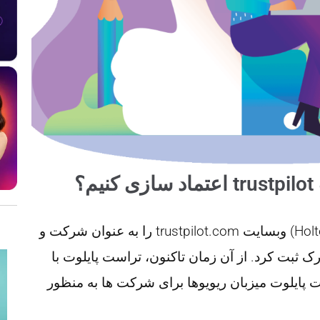
؟
در سال 2007، هولتن مولمان (Holten MulMann) وبسایت trustpilot.com را به عنوان شرکت و
ک ثبت کرد. از آن زمان تاکنون، تراست پایلوت با
 پایلوت میزبان ریویوها برای شرکت ها به منظور