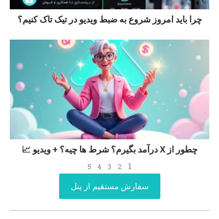
چرا باید امروز شروع به ضبط ویدیو در تیک تاک کنیم؟
چطور از X درآمد بگیرم؟ شرط ها چیه؟ + ویدیو 📈
1
5
4
3
2
سفارش مستقیم از پنل