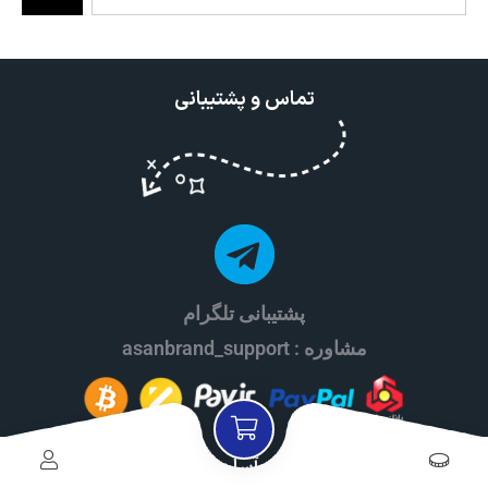
تماس و پشتیبانی
پشتیبانی تلگرام
مشاوره : asanbrand_support
هدف آسان برند