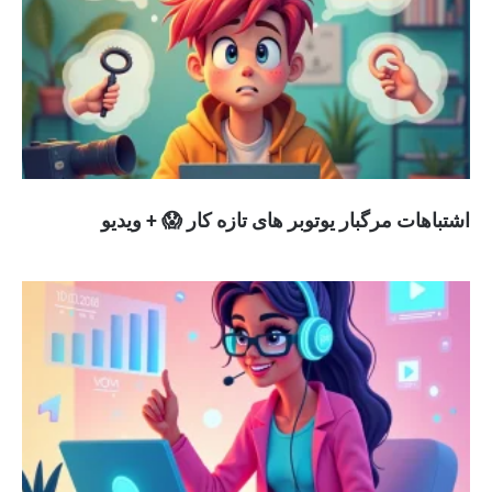
اشتباهات مرگبار یوتوبر های تازه کار 😱 + ویدیو