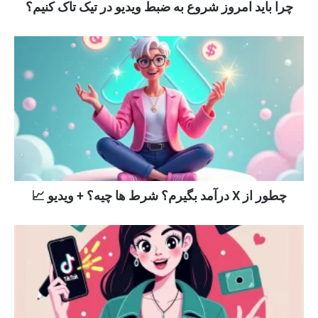
چرا باید امروز شروع به ضبط ویدیو در تیک تاک کنیم؟
چطور از X درآمد بگیرم؟ شرط ها چیه؟ + ویدیو 📈