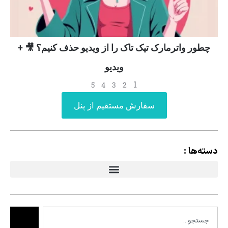
چطور واترمارک تیک تاک را از ویدیو حذف کنیم؟ 🎥 +
ویدیو
1
5
4
3
2
سفارش مستقیم از پنل
دسته‌ها :