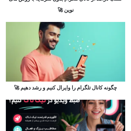
نوین 🚀
چگونه کانال تلگرام را وایرال کنیم و رشد دهیم 🚀