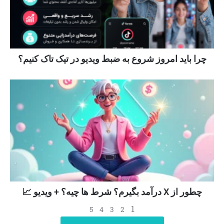
چرا باید امروز شروع به ضبط ویدیو در تیک تاک کنیم؟
چطور از X درآمد بگیرم؟ شرط ها چیه؟ + ویدیو 📈
1
5
4
3
2