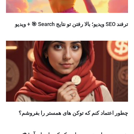
ترفند SEO ویدیو؛ بالا رفتن تو نتایج Search 🎯 + ویدیو
چطور اعتماد کنم که توکن های همستر را بفروشم؟