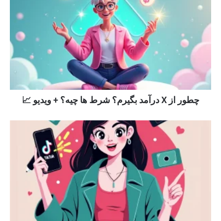
چطور از X درآمد بگیرم؟ شرط ها چیه؟ + ویدیو 📈