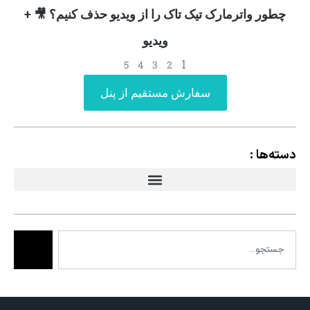
چطور واترمارک تیک تاک را از ویدیو حذف کنیم؟ 🎥 +
ویدیو
1
5
4
3
2
سفارش مستقیم از پنل
دسته‌ها :