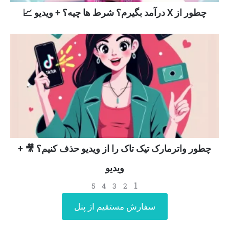
چطور از X درآمد بگیرم؟ شرط ها چیه؟ + ویدیو 📈
چطور واترمارک تیک تاک را از ویدیو حذف کنیم؟ 🎥 +
ویدیو
1
5
4
3
2
سفارش مستقیم از پنل