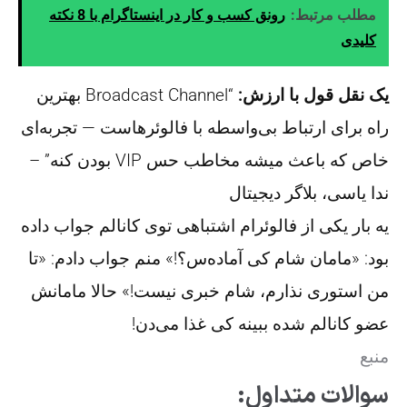
مطلب مرتبط:
رونق کسب و کار در اینستاگرام با 8 نکته
کلیدی
یک نقل قول با ارزش:
“Broadcast Channel بهترین
راه برای ارتباط بی‌واسطه با فالوئرهاست — تجربه‌ای
خاص که باعث میشه مخاطب حس VIP بودن کنه” –
ندا یاسی، بلاگر دیجیتال
یه بار یکی از فالوئرام اشتباهی توی کانالم جواب داده
بود: «مامان شام کی آماده‌س؟!» منم جواب دادم: «تا
من استوری نذارم، شام خبری نیست!» حالا مامانش
عضو کانالم شده ببینه کی غذا می‌دن!
منبع
سوالات متداول: