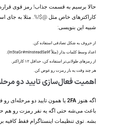
حالا برسیم به قسمت جذاب! رمز قوی قراره 
شبیه این بنویسی:
از حروف به شکل تصادفی استفاده کن.
اعداد وسط کلمات بذار (مثلاً In5taGr#mInsteadSa9f).
از رمزهای طولانی‌تر استفاده کن، حداقل ۱۲ کاراکتر.
هر چند وقت یه بار رمزت رو عوض کن.
اهمیت فعال‌سازی تایید دو مرحله‌
اگه هنوز
2FA
یا همون تایید دو مرحله‌ای رو 
باعث می‌شه حتی اگه یه نفر رمزت رو هم حد
بشه. توی تنظیمات اینستاگرام فقط کافیه ب