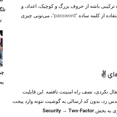
حالا برسیم به قسمت جذاب! رمز قوی قراره ترک
 با
کاراکترهای خاص مثل @$!%. مثلا به جای استفاده از کلمه ساده “password”، می‌تونی چیزی

وع
اهمیت
یک
یا همون تایید دو مرحله‌ای رو فعال نکردی، نصف
باعث می‌شه حتی اگه یه نفر رمزت رو هم حدس زد، 
Security → Two-Factor
بشه. توی 