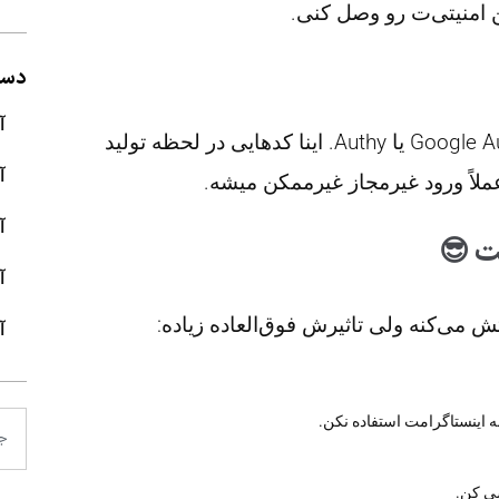
ن امنیتی‌ت رو وصل کنی.
دسته
آ
حتما شنیدی از برنامه‌هایی مثل Google Authenticator یا Authy. اینا کدهایی در لحظه تولید
آ
عملاً ورود غیرمجاز غیرممکن میشه.
آ
ت 😎
آ
تش می‌کنه ولی تاثیرش فوق‌العاده زیاده:
آ
ه اینستاگرامت استفاده نکن.