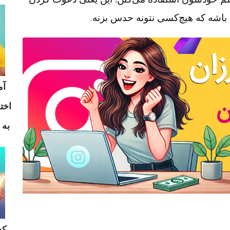
باشه که هیچ‌کسی نتونه حدس بزنه.
آم
اخت
به 
کس