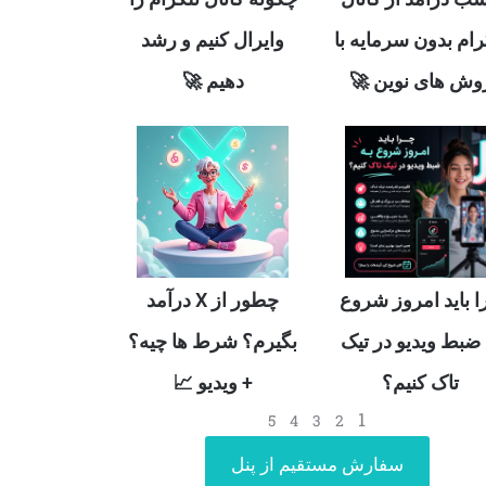
وایرال کنیم و رشد
تلگرام بدون سرمایه
دهیم 🚀
روش های نوین 
چطور از X درآمد
چرا باید امروز شر
بگیرم؟ شرط ها چیه؟
به ضبط ویدیو در ت
+ ویدیو 📈
تاک کنیم؟
1
5
4
3
2
سفارش مستقیم از پنل