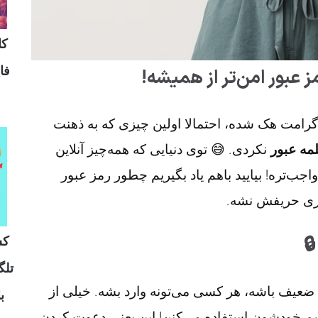
وش
مد
راز بقا در اینستاگرام 🛡️
اگه یه روز صبح بیدار شدی و دیدی پیج اینستاگر
نکردی. 😅 توی دنیایی که همه‌چیز آنلاین
امنیت ک
شده، امنیت حساب کاربری از نون شب هم واجب‌ت
اینستاگرام‌مون
چ
ال
ه و
ببین، رمز عبور مثل قفل در خونه‌ته. اگه قفل ضع

کاربرا هنوز از پسوردهایی مثل 123456 یا اسم خودشون استفاده می‌کنن! این یعنی د