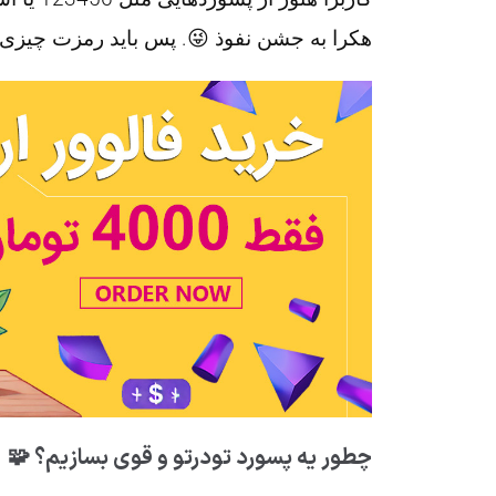
هکرا به جشن نفوذ 😜. پس باید رمزت چیزی 
چطور یه پسورد تودرتو و قوی بسازیم؟ 🧩