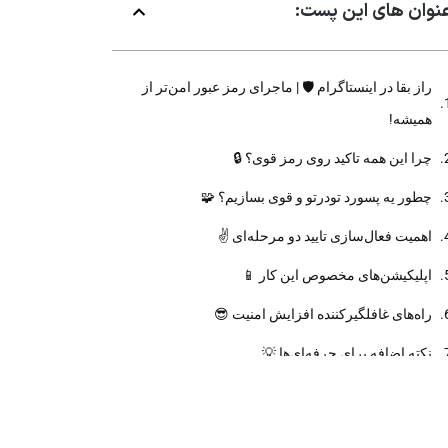
نوان های این پست:
راز بقا در اینستاگرام 🛡️ | ماجرای رمز عبور امن‌تر از
همیشه!
چرا این همه تاکید روی رمز قوی؟ 🔒
چطور یه پسورد تودرتو و قوی بسازیم؟ 🧩
اهمیت فعال‌سازی تایید دو مرحله‌ای ✌️
اپلیکیشن‌های مخصوص این کار 📱
راه‌های غافلگیرکننده افزایش امنیت 😎
نکته اضافه برای حرفه‌ای‌ها 💡
راهنمای مرحله‌به‌مرحله برای بالابردن امنیت رمز 🔧
ترفندهایی از تجربه شخصی 🎭