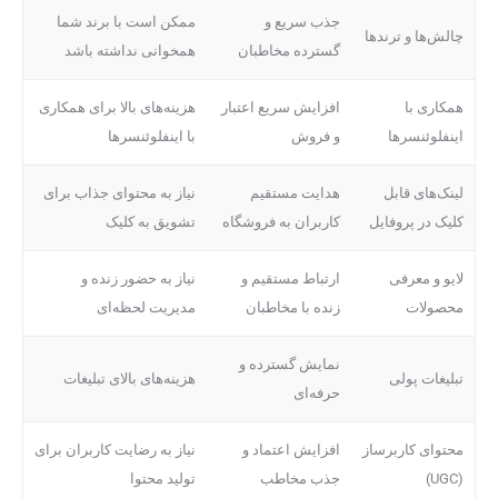
جذب سریع و
ممکن است با برند شما
چالش‌ها و ترندها
گسترده مخاطبان
همخوانی نداشته باشد
همکاری با
افزایش سریع اعتبار
هزینه‌های بالا برای همکاری
اینفلوئنسرها
و فروش
با اینفلوئنسرها
لینک‌های قابل
هدایت مستقیم
نیاز به محتوای جذاب برای
کلیک در پروفایل
کاربران به فروشگاه
تشویق به کلیک
لایو و معرفی
ارتباط مستقیم و
نیاز به حضور زنده و
محصولات
زنده با مخاطبان
مدیریت لحظه‌ای
نمایش گسترده و
تبلیغات پولی
هزینه‌های بالای تبلیغات
حرفه‌ای
محتوای کاربرساز
افزایش اعتماد و
نیاز به رضایت کاربران برای
(UGC)
جذب مخاطب
تولید محتوا