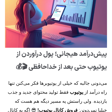
پیش‌درآمد هیجانی؛ پول درآوردن از
یوتیوب حتی بعد از خداحافظی 🎬💰
می‌دونی جالبه که خیلی از یوتیوبرها فکر می‌کنن تنها
راه درآمد از
یوتیوب
فقط تولید محتوای جدید و جذب
بازدیده. ولی راستش یه مسیر دیگه هم هست که
خیلیا نمی‌دونن:
فروش کانال یوتیوب!
😎 اگه یه کانال