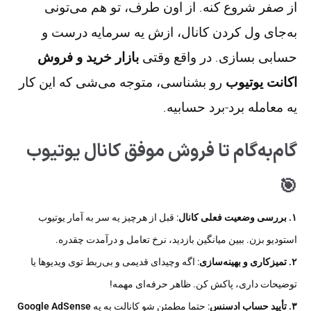
از صفر شروع کنه. از اون طرف، تو هم می‌تونی
به‌جای ول کردن کانال، ازش یه سرمایه درست و
حسابی بسازی. در واقع وقتی
بازار خرید و فروش
اکانت یوتیوب
رو بشناسی، متوجه می‌شی که این کار
یه معامله برد-برد حسابیه.
گام‌به‌گام تا فروش موفق کانال یوتیوب
🎯
۱. بررسی وضعیت فعلی کانال
: قبل از هرچیز یه سر به آمار یوتیوب
استودیو بزن. ببین میانگین بازدید، نرخ تعامل و درآمدت چقدره.
۲. تمیزکاری و بهینه‌سازی
: اگه وچیدای قدیمی و بی‌ربط توی ویدیوها یا
توضیحات داری، پاکش کن. ظاهر حرفه‌ای مهمه!
۳. تأیید حساب ادسنس
: حتما مطمئن شو کانالت به یه
Google AdSense