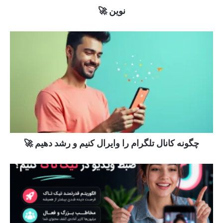
نوین 🚀
چگونه کانال تلگرام را وایرال کنیم و رشد دهیم 🚀