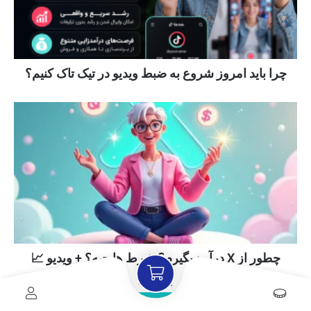
چرا باید امروز شروع به ضبط ویدیو در تیک تاک کنیم؟
چطور از X درآمد بگیرم؟ شرط ها چیه؟ + ویدیو 📈
1
5
4
3
2
سفارش مستقیم از پنل