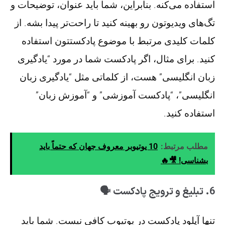
استفاده می‌کنه. بنابراین، شما باید عنوان، توضیحات و
تگ‌های ویدیوتون رو بهینه کنید تا راحت‌تر پیدا بشه. از
کلمات کلیدی مرتبط با موضوع پادکستتون استفاده
کنید. برای مثال، اگر پادکست شما در مورد “یادگیری
زبان انگلیسی” هست، از کلماتی مثل “یادگیری زبان
انگلیسی”، “پادکست آموزشی” و “آموزش زبان”
استفاده کنید.
مطلب مرتبط:
10 یوتیوبر معروف جهان که حتماً باید
بشناسی! 🎥🔥
6. تبلیغ و ترویج پادکست 🗣️
تنها آپلود پادکست در یوتیوب کافی نیست. شما باید