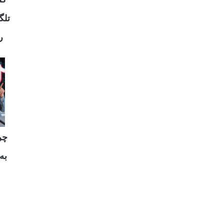
 با

وع
یک