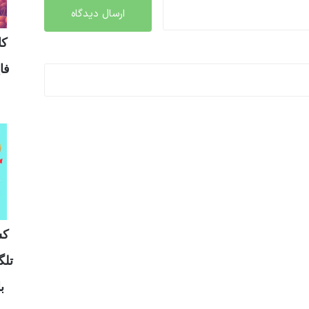
وش
مد
ال
ه و
