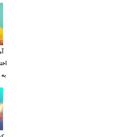
آم
اخت
به 
کس