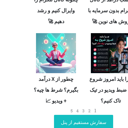
وایرال کنیم و رشد
تلگرام بدون سرمایه
دهیم 🚀
روش های نوین 
چطور از X درآمد
چرا باید امروز شر
بگیرم؟ شرط ها چیه؟
به ضبط ویدیو در ت
+ ویدیو 📈
تاک کنیم؟
1
5
4
3
2
سفارش مستقیم از پنل