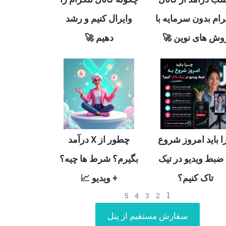
وایرال کنیم و رشد
تلگرام بدون سرمایه
دهیم 🚀
روش های نوین 
چطور از X درآمد
چرا باید امروز شر
بگیرم؟ شرط ها چیه؟
به ضبط ویدیو در ت
+ ویدیو 📈
تاک کنیم؟
1
5
4
3
2
سفارش مستقیم از پنل