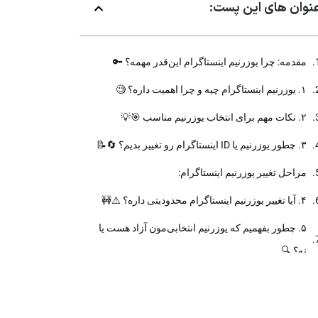
نوان های این پست:
مقدمه: چرا یوزرنیم اینستاگرام این‌قدر مهمه؟ 🔑
۱. یوزرنیم اینستاگرام چیه و چرا اهمیت داره؟ 🧐
۲. نکات مهم برای انتخاب یوزرنیم مناسب 🎯💡
۳. چطور یوزرنیم یا ID اینستاگرام رو تغییر بدیم؟ 🔄📝
مراحل تغییر یوزرنیم اینستاگرام:
۴. آیا تغییر یوزرنیم اینستاگرام محدودیتی داره؟ ⚠️🚧
۵. چطور بفهمیم که یوزرنیم انتخابی‌مون آزاد هست یا
نه؟ 🔍
۶. تأثیر یوزرنیم روی سئو و دیده شدن در اینستاگرام 🌐
🚀