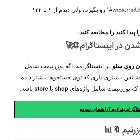
یه نفر می‌گفت می‌خواستم یوزرنیم “AwesomeUser123” رو بگیرم، ولی دیدم از ۱ تا ۱۲۲
 پیدا کنید را مطابعه کنید.
ون روی سئو
در اینستاگرامه. اگه یوزرنیمت شامل
 شانس بیشتری داری که توی جستجوها بیشتر دیده
ره که یوزرنیمت شامل واژه‌های
shop
یا
store
باشه.
اگرام بندازیم؟راهنمای سریع