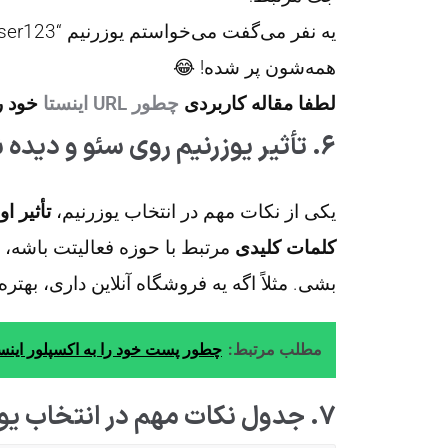
همه‌شون پر شده! 😂
لطفا مقاله کاربردی
چطور URL اینستا
خود را
۶. تأثیر یوزرنیم روی سئو و دیده شدن در اینستاگرام 🌐🚀
یکی از نکات مهم در انتخاب یوزرنیم،
تأثیر ا
کلمات کلیدی
مرتبط با حوزه فعالیتت باشه،
بشی. مثلاً اگه یه فروشگاه آنلاین داری، بهت
مطلب مرتبط:
چطور پست خود را به اکسپلور اینست
۷. جدول نکات مهم در انتخاب یوزرنیم 🔖📊