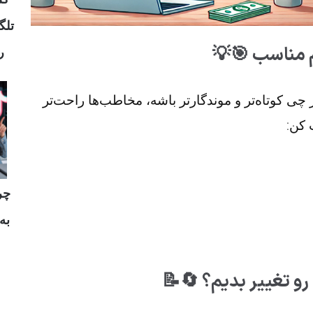
 با

خیلی مهمه؛ چون هر چی کوتاه‌تر و موندگارتر باش
به خ
وع
یک