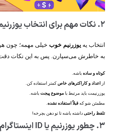
۲. نکات مهم برای انتخاب یوزرنیم مناسب 🎯💡
انتخاب یه
یوزرنیم خوب
خیلی مهمه؛ چون هر چ
به خاطرش می‌سپارن. پس به این نکات دقت
کوتاه و ساده
باشه.
از
اعداد و کاراکترهای خاص
کمتر استفاده کن.
یوزرنیمت باید مرتبط با
موضوع پیجت
باشه.
مطمئن شو که
قبلاً استفاده نشده
.
تلفظ راحتی
داشته باشه تا تو دهن بچرخه!
۳. چطور یوزرنیم یا ID اینستاگرام رو تغییر بدیم؟ 🔄📝