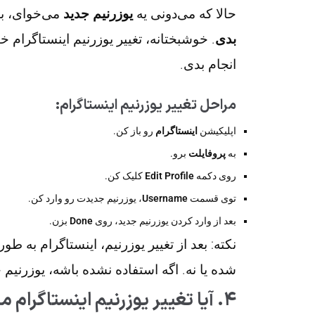
حالا که می‌دونی یه
یوزرنیم جدید
می‌خوای، بذ
بدی
. خوشبختانه، تغییر یوزرنیم اینستاگرام خ
انجام بدی.
مراحل تغییر یوزرنیم اینستاگرام:
اپلیکیشن
اینستاگرام
رو باز کن.
به
پروفایلت
برو.
روی دکمه
Edit Profile
کلیک کن.
توی قسمت
Username
، یوزرنیم جدیدت رو وارد کن.
بعد از وارد کردن یوزرنیم جدید، روی
Done
بزن.
نکته
: بعد از تغییر یوزرنیم، اینستاگرام به طور
شده یا نه. اگه استفاده نشده باشه، یوزرنیم 
۴. آیا تغییر یوزرنیم اینستاگرام محدودیتی داره؟ ⚠️🚧