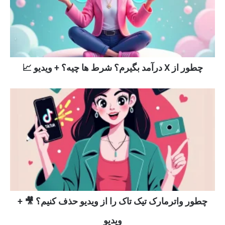
چطور از X درآمد بگیرم؟ شرط ها چیه؟ + ویدیو 📈
چطور واترمارک تیک تاک را از ویدیو حذف کنیم؟ 🎥 +
ویدیو