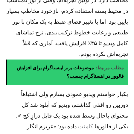
مخاطب دارد. در اولین تجربه‌ام، وقتی از نور نامناسب
در محیط بسته استفاده کردم، بازخورد مخاطب بسیار
پایین بود. اما با تغییر فضای ضبط به یک مکان با نور
طبیعی و رعایت خطوط ترکیب‌بندی، نرخ تماشای
کامل ویدیو تا ۴۵٪ افزایش یافت، آماری که قبلاً
تجربه‌اش نکرده بودم.
مطلب مرتبط:
موضوعات برتر اینستاگرام برای افزایش
فالوور در اینستاگرام چیست؟
یکبار خواستم ویدیو عمودی بسازم ولی اشتباهاً
دوربین رو افقی گذاشتم، ویدیو که آپلود شد کل
محتوای باحال وسط شده بود یک فایل درازِ کج ‍♂️.
یکی از فالورها
کامنت
داده بود: «عزیزم انگار