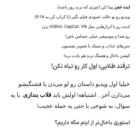
ایده خفن
پیدا کن (چیزی که ترند روز باشه)
ویدیو رو تو حالت عمودی فیلم بگیر (یا کراپ کن به 9:16)
ادیت رو با ابزارهایی مثل InShot، CapCut، VN بزن
رو صدا و موسیقی خیلی حساس باش!
متن‌های جذاب و سینک با تصویر بچسبون
کپشن باحال و هشتگ ترند هم یادت نره!
ترفند طلایی: اول کار رو تباه نکن!
خیلیا اول ویدیو داستان رو لو می‌دن یا قشنگیشو
می‌ذارن آخر… اشتباهه! اولش باید
قلاب بندازی
. با یه
سوال، یه شوخی یا حتی یه جمله عجیب!
استوری باحال‌تر از اینم مگه داریم؟