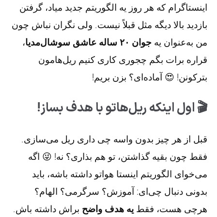
اینستاگرام که هر روز یه الگوریتم جدید میاد، گرفتن
بازدید بالا دیگه مثل قبلاً نیست. ولی نگران نباش چون
من به‌عنوان یه
جوان ۲۰ ساله عاشق سوشال‌مدیا
،
قراره برات بگم چجوری کاری کنیم ریل‌هامون
بترکونن! 😍 آماده‌ای؟ بزن بریم!
🎬 اول اینکه ریل‌هاتو با هدف بساز!
قبل از هر چیز بدون واسه چی داری ریل می‌سازی.
فقط چون بقیه گذاشتن، تو هم بذاری؟ نه! 😜 اگه
می‌خوای الگوریتم اینستا هواتو داشته باشه، باید
بدونی دنبال چی‌ای: آموزش؟ سرگرمی؟ الهام؟
هرچی هست، فقط
یه هدف واضح
براش داشته باش.