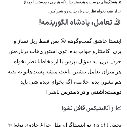
۵. هشتگ‌های درست و هدفمند بذار (نه هرچی دم‌دستت اومد!).
۶. از بقیه بخواه نظر بدن یا ریل‌ت رو شیر کنن.
🤳 تعامل، پادشاه الگوریتمه!
اینستا عاشق گفت‌وگوهه 😜 پس فقط ریل نساز و
بری، کامنتارو جواب بده، توی استوری‌هات درباره‌ش
حرف بزن، یه سؤال بپرس یا از مخاطبا نظر بخواه.
هر میزان تعامل بیشتر، باعث میشه پست‌هاتو به بقیه
هم نشون بده. خلاصه، اگه بخوای دیده شی باید
دوست‌داشتنی و در دسترس
باشی!
📈 از آنالیتیکس قافل نشو!
بخش Insight تو اینستاگرام مثل چراغ جادوی توئه! ✨