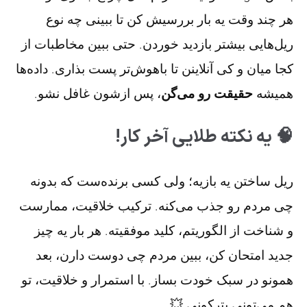
هر چند وقت یه بار بررسیش کن تا ببینی چه نوع
ریل‌هایی بیشتر بازدید خوردن. حتی ببین مخاطبات از
کجا میان و کی آنلاینن تا باهوش‌تر پست بذاری. داده‌ها
همیشه
حقیقت رو می‌گن
، پس ازشون غافل نشو.
🧠 یه نکته طلایی آخر کار!
ریل ساختن یه بازیه؛ ولی کسی برنده‌ست که بدونه
چی مردم رو جذب می‌کنه. ترکیب خلاقیت، ممارست
و شناخت از الگوریتم، کلید موفقیته. هر بار یه چیز
جدید امتحان کن، ببین مردم چی‌ دوست دارن، بعد
همونو در سبک خودت بساز. با استمرار و خلاقیت، تو
هم می‌تونی بترکونی 💥