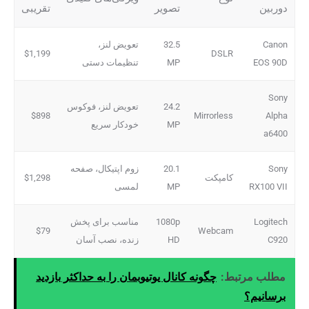
دوربین
تصویر
تقریبی
Canon
32.5
تعویض لنز،
$1,199
DSLR
EOS 90D
MP
تنظیمات دستی
Sony
24.2
تعویض لنز، فوکوس
$898
Mirrorless
Alpha
MP
خودکار سریع
a6400
Sony
20.1
زوم اپتیکال، صفحه
کامپکت
$1,298
RX100 VII
MP
لمسی
Logitech
1080p
مناسب برای پخش
$79
Webcam
C920
HD
زنده، نصب آسان
مطلب مرتبط:
چگونه کانال یوتیوبمان را به حداکثر بازدید
برسانیم؟