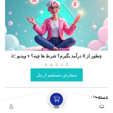
چطور از X درآمد بگیرم؟ شرط ها چیه؟ + ویدیو 📈
1
5
4
3
2
سفارش مستقیم از پنل
دسته‌ها :