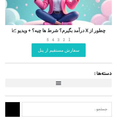
چطور از X درآمد بگیرم؟ شرط ها چیه؟ + ویدیو 📈
1
5
4
3
2
سفارش مستقیم از پنل
دسته‌ها :