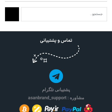
تماس و پشتیبانی
پشتیبانی تلگرام
مشاوره : asanbrand_support