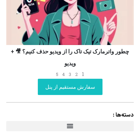
چطور واترمارک تیک تاک را از ویدیو حذف کنیم؟ 🎥 +
ویدیو
1
5
4
3
2
سفارش مستقیم از پنل
دسته‌ها :