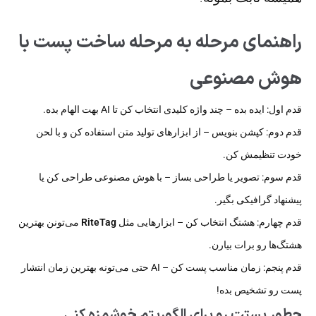
راهنمای مرحله به مرحله ساخت پست با
هوش مصنوعی
قدم اول: ایده بده – چند واژه کلیدی انتخاب کن تا AI بهت الهام بده.
قدم دوم: کپشن بنویس – از ابزارهای تولید متن استفاده کن و با لحن
خودت تنظیمش کن.
قدم سوم: تصویر یا طراحی بساز – با هوش مصنوعی طراحی کن یا
پیشنهاد گرافیکی بگیر.
قدم چهارم: هشتگ انتخاب کن – ابزارهایی مثل
RiteTag
می‌تونن بهترین
هشتگ‌ها رو برات بیارن.
قدم پنجم: زمان مناسب پست کن – AI حتی می‌تونه بهترین زمان انتشار
پست رو تشخیص بده!
چطور پستت رو برای الگوریتم خوشمزه کنی