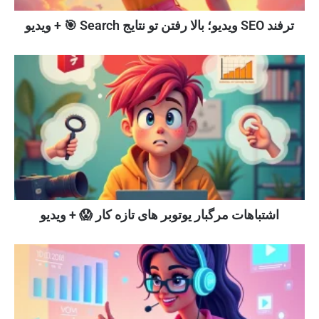
ترفند SEO ویدیو؛ بالا رفتن تو نتایج Search 🎯 + ویدیو
اشتباهات مرگبار یوتوبر های تازه کار 😱 + ویدیو