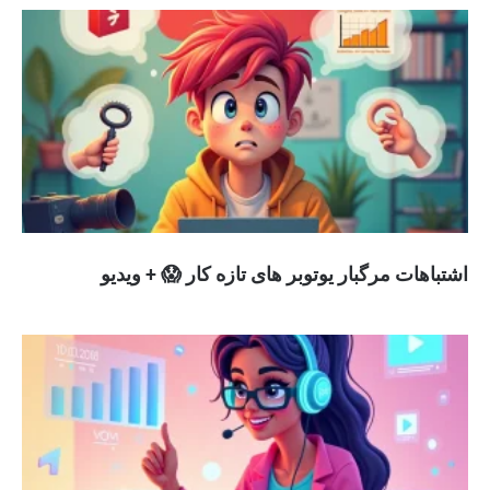
اشتباهات مرگبار یوتوبر های تازه کار 😱 + ویدیو