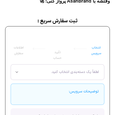
وقتشه با AsanBrand پرواز کنی! 🚀
ثبت سفارش سریع :
انتخاب
اطلاعات
تأیید
سرویس
سفارش
حساب
توضیحات سرویس: